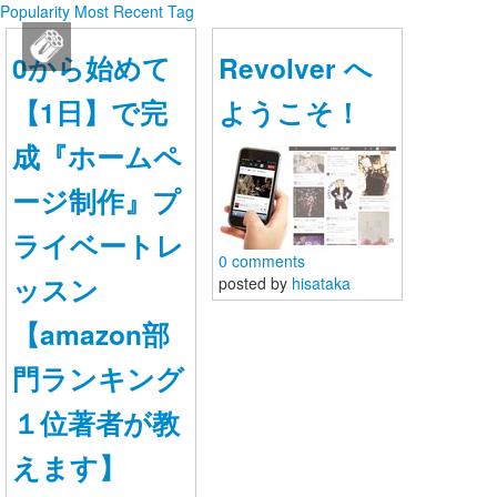
Popularity
Most Recent
Tag
WordPressプライベートレッスンサポートコミュニティーJapan
0から始めて
Revolver へ
ログイン
【1日】で完
ようこそ！
新規登録
成『ホームペ
ージ制作』プ
ストリーム
ライベートレ
HOT
その他
0 comments
ッスン
posted by
hisataka
NEW
このコミュニティについて
REVOLVER
【amazon部
TAGS
門ランキング
ヘルプ
１位著者が教
利用規約
えます】
プライバシーポリシー